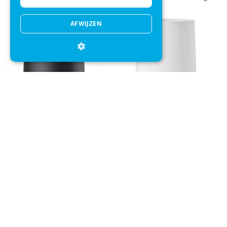
AFWIJZEN
Pedaalemmer Zone Denmark
Pedaalemmer Zone Denmark
Nova One Zwart 3L
Nova One Wit 3L
+
+
€ 74,95
€ 54,95
€ 74,95
€ 54,95
Direct advies
Mail onze klantenservice