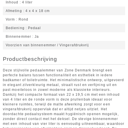
Inhoud
4 liter
Afmeting
4 x 4 x 18 cm
Vorm
Rond
Bediening
Pedaal
Binnenemmer
Ja
Voorzien van binnenemmer / Vingerafdrukvrij
Productbeschrijving
Deze stijlvolle pedaalemmer van Zone Denmark brengt een
perfecte balans tussen functionaliteit en esthetiek in iedere
badkamer of toiletruimte. Het minimalistische ontwerp, uitgevoerd
in elegant zilverkleurig metaal, straalt rust en verfijning uit en
past moeiteloos in zowel moderne als klassieke interieurs.
Dankzij het compacte formaat van 22 x 19,5 cm met een inhoud
van 4 liter en de ronde vorm is deze prullenbak ideaal voor
kleinere ruimtes, terwijl de matte afwerking zorgt voor een
vingerafdrukvrij oppervlak dat er altijd netjes uitziet. Het
doordachte pedaalsysteem maakt hygiënisch openen mogelijk,
zonder direct contact met het deksel. De stevige binnenemmer
met een inhoud van vier liter is eenvoudig uitneembaar, waardoor