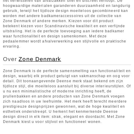
het verwisselen van afvalzakken snel en discreet verloopt. De
hoogwaardige materialen garanderen duurzaamheid en langdurig
gebruik, terwijl het tijdloze design moeiteloos gecombineerd kan
worden met andere badkameraccessoires uit de collectie van
Zone Denmark of andere merken. Kiezen voor dit product
betekent kiezen voor Scandinavische kwaliteit en een verfijnde
uitstraling. Het is de perfecte toevoeging aan iedere badkamer
waar functionaliteit en design samenkomen. Met deze
pedaalemmer wordt afvalverwerking een stijlvolle en praktische
ervaring.
Over
Zone Denmark
Zone Denmark is de perfecte samensmelting van functionaliteit en
design, waarbij elk product getuigt van vakmanschap en oog voor
detail. Dit toonaangevende Deense merk staat bekend om zijn
tijdloze stijl, die moeiteloos aansluit bij diverse interieurstijlen. Of
u nu een minimalistische of moderne inrichting heeft, de
prullenbakken en andere producten van Zone Denmark voegen
zich naadloos in uw leefruimte. Het merk heeft terecht meerdere
prestigieuze designprijzen gewonnen, wat de hoge kwaliteit en
esthetiek onderstreept. U herkent het kenmerkende Deense
design direct in elk item: strak, elegant en doordacht. Met Zone
Denmark kiest u voor stijlvol en functioneel wonen.