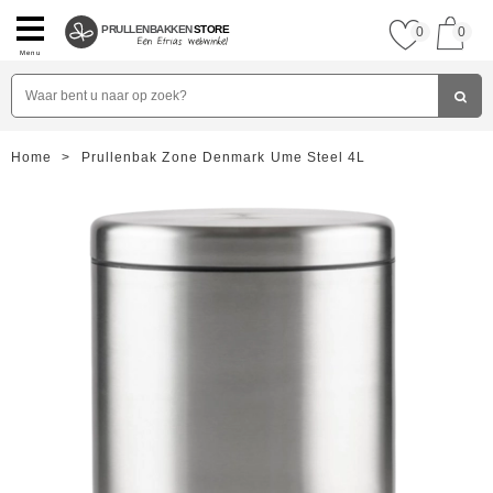
PRULLENBAKKEN
STORE
0
0
Menu
Home
>
Prullenbak Zone Denmark Ume Steel 4L