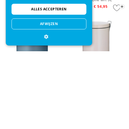
+
+
€ 74,95
€ 54,95
€ 74,95
€ 54,95
ALLES ACCEPTEREN
AFWIJZEN
Prullenbak Kela Mata Pedaal
Prullenbak Kela Malta Beige 12
3L Blauw
L
+
+
€ 24,95
€ 22,95
€ 36,95
€ 34,49
Direct advies
Mail onze klantenservice