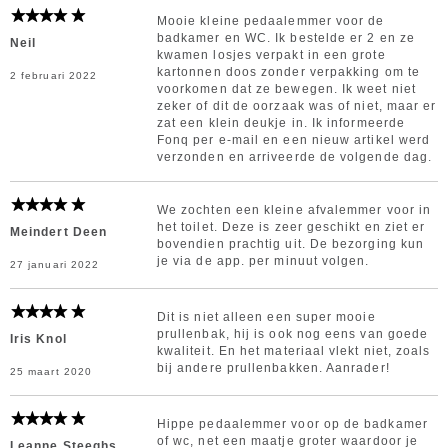
Mooie kleine pedaalemmer voor de
badkamer en WC. Ik bestelde er 2 en ze
Neil
kwamen losjes verpakt in een grote
kartonnen doos zonder verpakking om te
2 februari 2022
voorkomen dat ze bewegen. Ik weet niet
zeker of dit de oorzaak was of niet, maar er
zat een klein deukje in. Ik informeerde
Fonq per e-mail en een nieuw artikel werd
verzonden en arriveerde de volgende dag.
We zochten een kleine afvalemmer voor in
het toilet. Deze is zeer geschikt en ziet er
Meindert Deen
bovendien prachtig uit. De bezorging kun
je via de app. per minuut volgen.
27 januari 2022
Dit is niet alleen een super mooie
prullenbak, hij is ook nog eens van goede
Iris Knol
kwaliteit. En het materiaal vlekt niet, zoals
bij andere prullenbakken. Aanrader!
25 maart 2020
Hippe pedaalemmer voor op de badkamer
of wc, net een maatje groter waardoor je
Leanne Steeghs