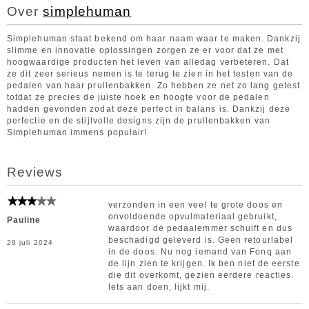
Over
simplehuman
Simplehuman staat bekend om haar naam waar te maken. Dankzij
slimme en innovatie oplossingen zorgen ze er voor dat ze met
hoogwaardige producten het leven van alledag verbeteren. Dat
ze dit zeer serieus nemen is te terug te zien in het testen van de
pedalen van haar prullenbakken. Zo hebben ze net zo lang getest
totdat ze precies de juiste hoek en hoogte voor de pedalen
hadden gevonden zodat deze perfect in balans is. Dankzij deze
perfectie en de stijlvolle designs zijn de prullenbakken van
Simplehuman immens populair!
Reviews
verzonden in een veel te grote doos en
onvoldoende opvulmateriaal gebruikt,
Pauline
waardoor de pedaalemmer schuift en dus
beschadigd geleverd is. Geen retourlabel
29 juli 2024
in de doos. Nu nog iemand van Fonq aan
de lijn zien te krijgen. Ik ben niet de eerste
die dit overkomt, gezien eerdere reacties.
Iets aan doen, lijkt mij.