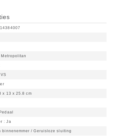
ties
914384007
 Metropolitan
t
RVS
ter
3 x 13 x 25.8 cm
Pedaal
er
Ja
n binnenemmer / Geruisloze sluiting