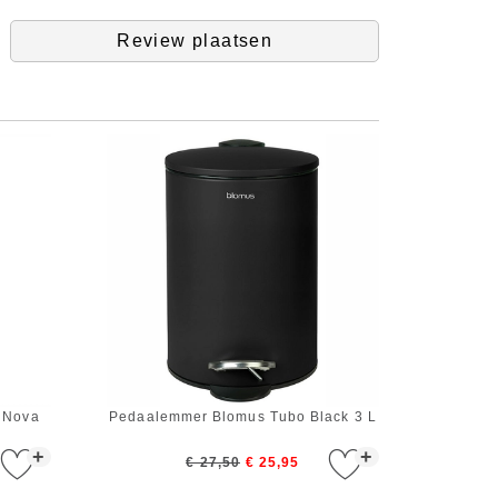
Review plaatsen
 Nova
Pedaalemmer Blomus Tubo Black 3 L
+
+
€ 27,50
€ 25,95