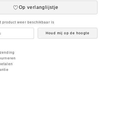
Op verlanglijstje
it product weer beschikbaar is
Houd mij op de hoogte
zending
ourneren
etalen
antie