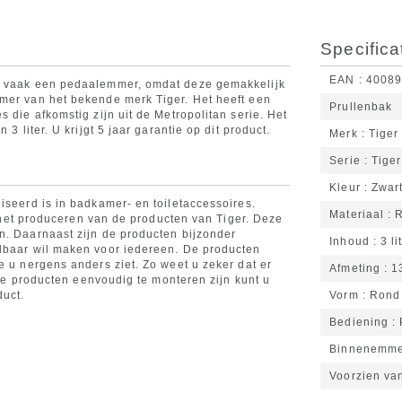
Specifica
EAN
4008
an vaak een pedaalemmer, omdat deze gemakkelijk
mmer van het bekende merk Tiger. Het heeft een
Prullenbak
 die afkomstig zijn uit de Metropolitan serie. Het
3 liter. U krijgt 5 jaar garantie op dit product.
Merk
Tiger
Serie
Tiger
Kleur
Zwar
iseerd is in badkamer- en toiletaccessoires.
Materiaal
ij het produceren van de producten van Tiger. Deze
n. Daarnaast zijn de producten bijzonder
Inhoud
3 li
albaar wil maken voor iedereen. De producten
e u nergens anders ziet. Zo weet u zeker dat er
Afmeting
1
t de producten eenvoudig te monteren zijn kunt u
duct.
Vorm
Rond
Bediening
Binnenemm
Voorzien va