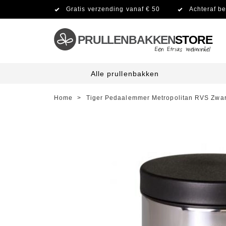
Gratis verzending vanaf € 50
Achteraf be
PRULLENBAKKEN
STORE
Alle prullenbakken
Home
>
Tiger Pedaalemmer Metropolitan RVS Zwar