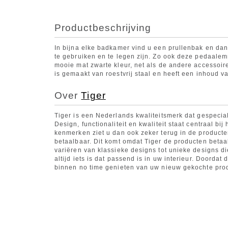
Productbeschrijving
In bijna elke badkamer vind u een prullenbak en d
te gebruiken en te legen zijn. Zo ook deze pedaale
mooie mat zwarte kleur, net als de andere accessoires
is gemaakt van roestvrij staal en heeft een inhoud van 
Over
Tiger
Tiger is een Nederlands kwaliteitsmerk dat gespecial
Design, functionaliteit en kwaliteit staat centraal b
kenmerken ziet u dan ook zeker terug in de producte
betaalbaar. Dit komt omdat Tiger de producten beta
variëren van klassieke designs tot unieke designs di
altijd iets is dat passend is in uw interieur. Doorda
binnen no time genieten van uw nieuw gekochte pro