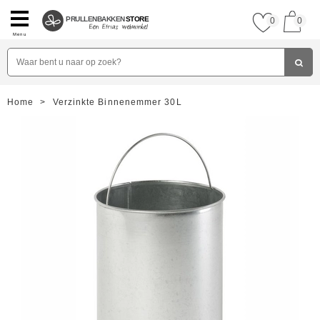
PRULLENBAKKEN
STORE
0
0
Menu
Home
>
Verzinkte Binnenemmer 30L