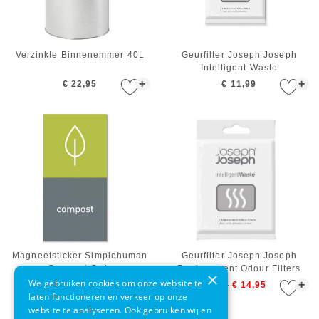
Verzinkte Binnenemmer 40L
Geurfilter Joseph Joseph
Intelligent Waste
+
+
€ 22,95
€ 11,99
Magneetsticker Simplehuman
Geurfilter Joseph Joseph
Compost Grijs
Replacement Odour Filters
×
We gebruiken cookies om onze website te
+
+
€ 9,99
€ 4,95
€ 16,99
€ 14,95
laten functioneren en verkeer op onze
website te analyseren. Ook gebruiken wij en