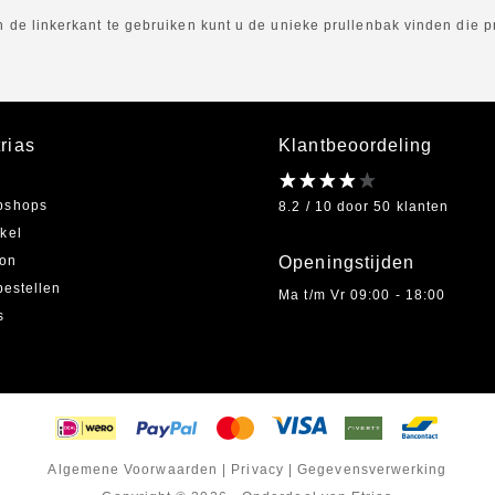
an de linkerkant te gebruiken kunt u de unieke prullenbak vinden die 
rias
Klantbeoordeling
bshops
8.2 / 10 door 50 klanten
kel
on
Openingstijden
bestellen
Ma t/m Vr 09:00 - 18:00
s
Algemene Voorwaarden
|
Privacy
|
Gegevensverwerking