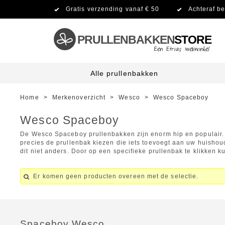
Gratis verzending vanaf € 50
Achteraf be
PRULLENBAKKEN
STORE
Alle prullenbakken
Home
>
Merkenoverzicht
>
Wesco
>
Wesco Spaceboy
Wesco Spaceboy
De Wesco Spaceboy prullenbakken zijn enorm hip en populair. H
precies de prullenbak kiezen die iets toevoegt aan uw huishou
dit niet anders. Door op een specifieke prullenbak te klikken k
Er komen geen producten overeen met de selectie.
Spaceboy Wesco