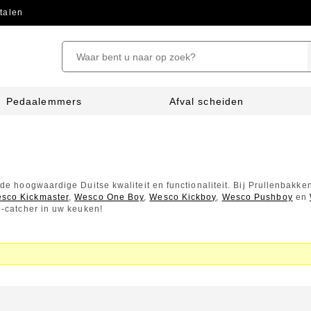
talen
Pedaalemmers
Afval scheiden
e hoogwaardige Duitse kwaliteit en functionaliteit. Bij Prullenbakke
sco Kickmaster
,
Wesco One Boy
,
Wesco Kickboy
,
Wesco Pushboy
en
-catcher in uw keuken!