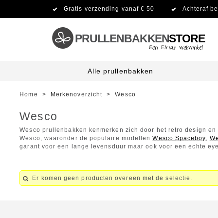
Gratis verzending vanaf € 50
Achteraf be
PRULLENBAKKEN
STORE
Alle prullenbakken
Home
>
Merkenoverzicht
>
Wesco
Wesco
Wesco prullenbakken kenmerken zich door het retro design en d
Wesco, waaronder de populaire modellen
Wesco Spaceboy
,
We
garant voor een lange levensduur maar ook voor een echte eye
Er komen geen producten overeen met de selectie.