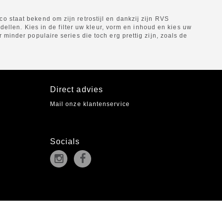
 staat bekend om zijn retrostijl en dankzij zijn RVS
dellen. Kies in de filter uw kleur, vorm en inhoud en kies uw
minder populaire series die toch erg prettig zijn, zoals de
Direct advies
Mail onze klantenservice
Socials