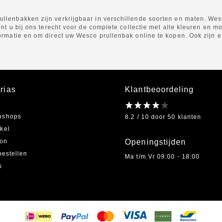
lenbakken zijn verkrijgbaar in verschillende soorten en maten. Wesco
nt u bij ons terecht voor de complete collectie met alle kleuren en mo
rmatie en om direct uw Wesco prullenbak online te kopen. Ook zijn er 
rias
Klantbeoordeling
bshops
8.2 / 10 door 50 klanten
kel
on
Openingstijden
bestellen
Ma t/m Vr 09:00 - 18:00
s