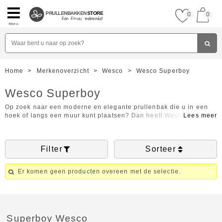
PRULLENBAKKEN
STORE
0
0
Menu
Home
>
Merkenoverzicht
>
Wesco
>
Wesco Superboy
Wesco Superboy
Op zoek naar een moderne en elegante prullenbak die u in een
hoek of langs een muur kunt plaatsen? Dan heeft Wesco dé
prullenbak die u zoekt, namelijk de Wesco Superboy. Wesco is
een Duits merk en sinds 1867 gespecialiseerd in het ontwerpen
en produceren van prullenbakken. Door de jarenlange ervaring
Filter
Sorteer
waar Wesco over beschikt, zijn de prullenbakken van een
hoogwaardige kwaliteit en tot in detail afgewerkt. Bent u
benieuwd naar de Wesco prullenbakken waaronder de Superboy?
Er komen geen producten overeen met de selectie.
Neem dan snel een kijkje op deze pagina. Aan de linkerzijde van
deze pagina staan filters zodat u uw wensen aan kunt geven.
Prullenbakkenstore wenst u veel plezier met shoppen!
Superboy Wesco