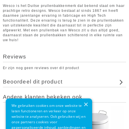
Wesco is het Duitse prullenbakkenmerk dat bekend staat om haar
prachtige retro designs. Wesco bestaat al sinds 1867 en heeft
daarmee jarenlange ervaring in fabricage en High Tech
functionaliteit. Deze ervaring is terug te zien in de prullenbakken
van uitstekende kwaliteit die daarnaast tot in perfectie zijn
afgewerkt. Met een prullenbak van Wesco zit u dus altijd goed,
daarnaast staan de prullenbakken schitterend in elke ruimte van
uw huis!
Reviews
Er zijn nog geen reviews over dit product
Beoordeel dit product
Andere klanten bekeken ook
×
We gebruiken cookies om onze website te
laten functioneren en verkeer op onze
website te analyseren. Ook gebruiken wij en
onze partners cookies voor
gepersonaliseerde inhoud, aanbiedingen en