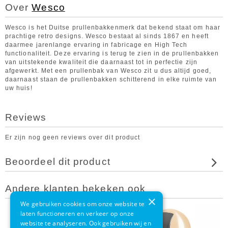
Over
Wesco
Wesco is het Duitse prullenbakkenmerk dat bekend staat om haar
prachtige retro designs. Wesco bestaat al sinds 1867 en heeft
daarmee jarenlange ervaring in fabricage en High Tech
functionaliteit. Deze ervaring is terug te zien in de prullenbakken
van uitstekende kwaliteit die daarnaast tot in perfectie zijn
afgewerkt. Met een prullenbak van Wesco zit u dus altijd goed,
daarnaast staan de prullenbakken schitterend in elke ruimte van
uw huis!
Reviews
Er zijn nog geen reviews over dit product
Beoordeel dit product
Andere klanten bekeken ook
×
We gebruiken cookies om onze website te
laten functioneren en verkeer op onze
website te analyseren. Ook gebruiken wij en