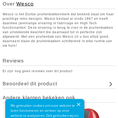
Over
Wesco
Wesco is het Duitse prullenbakkenmerk dat bekend staat om haar
prachtige retro designs. Wesco bestaat al sinds 1867 en heeft
daarmee jarenlange ervaring in fabricage en High Tech
functionaliteit. Deze ervaring is terug te zien in de prullenbakken
van uitstekende kwaliteit die daarnaast tot in perfectie zijn
afgewerkt. Met een prullenbak van Wesco zit u dus altijd goed,
daarnaast staan de prullenbakken schitterend in elke ruimte van
uw huis!
Reviews
Er zijn nog geen reviews over dit product
Beoordeel dit product
Andere klanten bekeken ook
×
We gebruiken cookies om onze website te
laten functioneren en verkeer op onze
website te analyseren. Ook gebruiken wij en