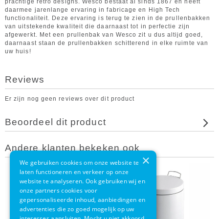
prachtige retro designs. Wesco bestaat al sinds 1867 en heeft
daarmee jarenlange ervaring in fabricage en High Tech
functionaliteit. Deze ervaring is terug te zien in de prullenbakken
van uitstekende kwaliteit die daarnaast tot in perfectie zijn
afgewerkt. Met een prullenbak van Wesco zit u dus altijd goed,
daarnaast staan de prullenbakken schitterend in elke ruimte van
uw huis!
Reviews
Er zijn nog geen reviews over dit product
Beoordeel dit product
Andere klanten bekeken ook
×
We gebruiken cookies om onze website te
laten functioneren en verkeer op onze
website te analyseren. Ook gebruiken wij en
onze partners cookies voor
gepersonaliseerde inhoud, aanbiedingen en
advertenties die zo goed mogelijk op uw
interesses aansluiten. Mocht u niet akkoord