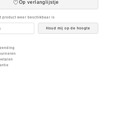
Op verlanglijstje
it product weer beschikbaar is
Houd mij op de hoogte
zending
ourneren
etalen
antie