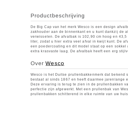
Productbeschrijving
De Big Cap van het merk Wesco is een design afvalb
zakhouder aan de binnenkant en u kunt dankzij de 
verwisselen. De afvalbak is 102,90 cm hoog en 43,5 
liter, zodat u hier extra veel afval in kwijt kunt. D
een poedercoating en dit model staat op een sokkel g
extra krasvaste laag. De afvalbak heeft een erg stijlv
Over
Wesco
Wesco is het Duitse prullenbakkenmerk dat bekend s
bestaat al sinds 1867 en heeft daarmee jarenlange er
Deze ervaring is terug te zien in de prullenbakken va
perfectie zijn afgewerkt. Met een prullenbak van Wes
prullenbakken schitterend in elke ruimte van uw huis