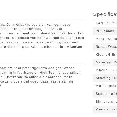
Specifica
EAN
4004
ak. De afvalbak is voorzien van een losse
afneembare top eenvoudig de afvalzak
Prullenbak
cm breed en heeft een inhoud van maar liefst 120
e afvalbak is gemaakt van hoogwaardig plaatstaal met
Merk
Wesc
emaakt van roestvrij staal, wat zorgt voor een
olle uitstraling en zal niet misstaan in uw keuken.
Serie
Wesc
Kleur
Grijs
Materiaal
M
taat om haar prachtige retro designs. Wesco
Inhoud
120 
varing in fabricage en High Tech functionaliteit.
n uitstekende kwaliteit die daarnaast tot in
Afmeting
4
co zit u dus altijd goed, daarnaast staan de
!
Vorm
Rond
Bediening
Binnenemm
Voorzien va