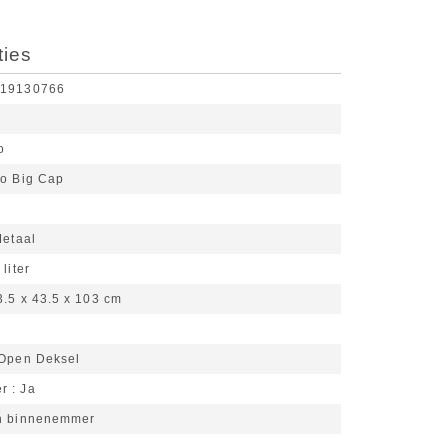
ties
519130766
o
o Big Cap
etaal
liter
3.5 x 43.5 x 103 cm
Open Deksel
er
Ja
n binnenemmer