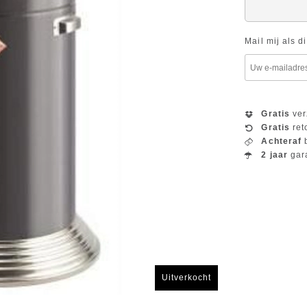
Mail mij als d
Gratis
ver
Gratis
ret
Achteraf
b
2 jaar
gar
Uitverkocht