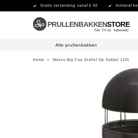
Gratis verzending vanaf € 50
Achteraf be
PRULLENBAKKEN
STORE
Alle prullenbakken
Home
>
Wesco Big Cap Grafiet Op Sokkel 120L