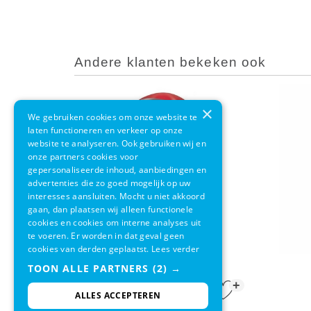
Andere klanten bekeken ook
×
We gebruiken cookies om onze website te
laten functioneren en verkeer op onze
website te analyseren. Ook gebruiken wij en
onze partners cookies voor
gepersonaliseerde inhoud, aanbiedingen en
advertenties die zo goed mogelijk op uw
interesses aansluiten. Mocht u niet akkoord
gaan, dan plaatsen wij alleen functionele
cookies en cookies om interne analyses uit
te voeren. Er worden in dat geval geen
cookies van derden geplaatst.
Lees verder
EKO Kickcan Rood 33L
TOON ALLE PARTNERS
(2) →
+
€ 114,95
€ 96,95
ALLES ACCEPTEREN