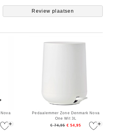
Review plaatsen
 Nova
Pedaalemmer Zone Denmark Nova
One Wit 3L
+
+
€ 74,95
€ 54,95