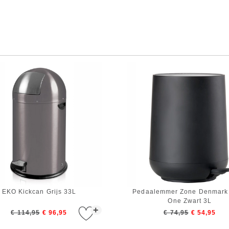
EKO Kickcan Grijs 33L
Pedaalemmer Zone Denmark
One Zwart 3L
+
€ 114,95
€ 96,95
€ 74,95
€ 54,95