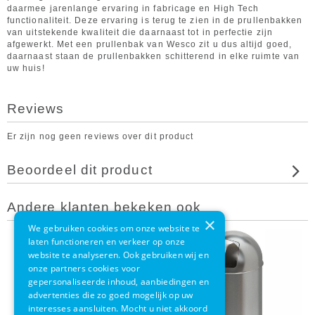
daarmee jarenlange ervaring in fabricage en High Tech
functionaliteit. Deze ervaring is terug te zien in de prullenbakken
van uitstekende kwaliteit die daarnaast tot in perfectie zijn
afgewerkt. Met een prullenbak van Wesco zit u dus altijd goed,
daarnaast staan de prullenbakken schitterend in elke ruimte van
uw huis!
Reviews
Er zijn nog geen reviews over dit product
Beoordeel dit product
Andere klanten bekeken ook
×
We gebruiken cookies om onze website te
laten functioneren en verkeer op onze
website te analyseren. Ook gebruiken wij en
onze partners cookies voor
gepersonaliseerde inhoud, aanbiedingen en
advertenties die zo goed mogelijk op uw
interesses aansluiten. Mocht u niet akkoord