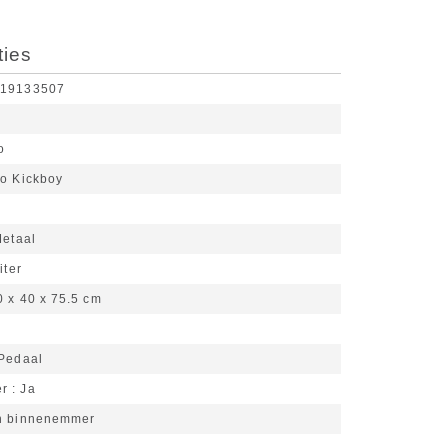
ties
519133507
o
o Kickboy
d
etaal
iter
0 x 40 x 75.5 cm
Pedaal
er
Ja
n binnenemmer