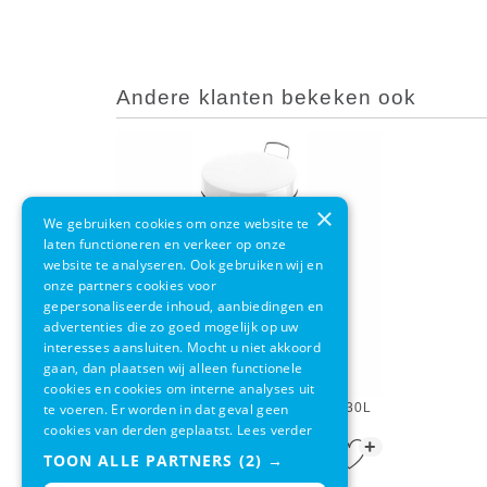
Andere klanten bekeken ook
×
We gebruiken cookies om onze website te
laten functioneren en verkeer op onze
website te analyseren. Ook gebruiken wij en
onze partners cookies voor
gepersonaliseerde inhoud, aanbiedingen en
advertenties die zo goed mogelijk op uw
interesses aansluiten. Mocht u niet akkoord
gaan, dan plaatsen wij alleen functionele
cookies en cookies om interne analyses uit
te voeren. Er worden in dat geval geen
Pedaalemmer EKO Classic Wit 30L
cookies van derden geplaatst.
Lees verder
+
€ 52,95
€ 42,80
TOON ALLE PARTNERS
(2) →