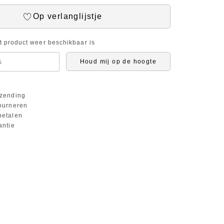
Op verlanglijstje
it product weer beschikbaar is
Houd mij op de hoogte
zending
ourneren
etalen
antie