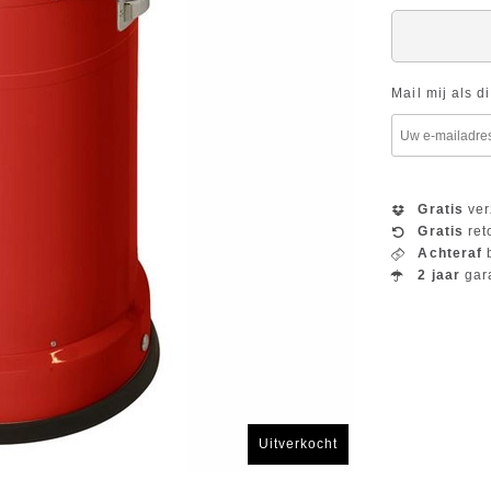
Mail mij als d
Gratis
ver
Gratis
ret
Achteraf
b
2 jaar
gar
Uitverkocht