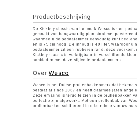
Productbeschrijving
De Kickboy classic van het merk Wesco is een peda
gemaakt van hoogwaardig plaatstaal met poedercoati
waarmee u de pedaalemmer eenvoudig kunt bediene
en is 75 cm hoog. De inhoud is 40 liter, waardoor u h
pedaalemmer zit een rubberen rand, deze voorkomt 
Kickboy classic is verkrijgbaar in verschillende kl
aankleden met deze stijlvolle pedaalemmers.
Over
Wesco
Wesco is het Duitse prullenbakkenmerk dat bekend s
bestaat al sinds 1867 en heeft daarmee jarenlange er
Deze ervaring is terug te zien in de prullenbakken va
perfectie zijn afgewerkt. Met een prullenbak van Wes
prullenbakken schitterend in elke ruimte van uw huis