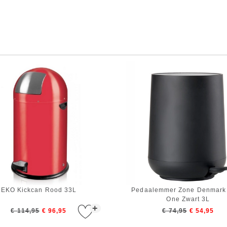
EKO Kickcan Rood 33L
Pedaalemmer Zone Denmark
One Zwart 3L
+
€ 114,95
€ 96,95
€ 74,95
€ 54,95