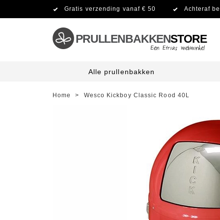
Gratis verzending vanaf € 50
Achteraf be
PRULLENBAKKEN
STORE
Alle prullenbakken
Home
>
Wesco Kickboy Classic Rood 40L