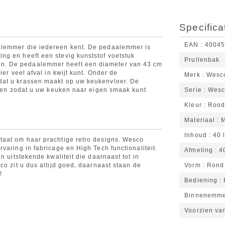
Specifica
EAN
4004
alemmer die iedereen kent. De pedaalemmer is
ng en heeft een stevig kunststof voetstuk
Prullenbak
n. De pedaalemmer heeft een diameter van 43 cm
ier veel afval in kwijt kunt. Onder de
Merk
Wesc
dat u krassen maakt op uw keukenvloer. De
euren zodat u uw keuken naar eigen smaak kunt
Serie
Wesc
Kleur
Roo
Materiaal
M
Inhoud
40 l
taat om haar prachtige retro designs. Wesco
varing in fabricage en High Tech functionaliteit.
Afmeting
4
n uitstekende kwaliteit die daarnaast tot in
co zit u dus altijd goed, daarnaast staan de
Vorm
Rond
!
Bediening
Binnenemm
Voorzien va