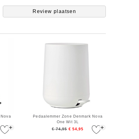
Review plaatsen
 Nova
Pedaalemmer Zone Denmark Nova
One Wit 3L
+
+
€ 74,95
€ 54,95