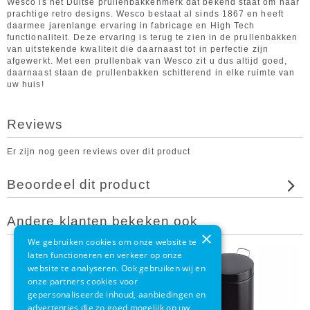
Wesco is het Duitse prullenbakkenmerk dat bekend staat om haar
prachtige retro designs. Wesco bestaat al sinds 1867 en heeft
daarmee jarenlange ervaring in fabricage en High Tech
functionaliteit. Deze ervaring is terug te zien in de prullenbakken
van uitstekende kwaliteit die daarnaast tot in perfectie zijn
afgewerkt. Met een prullenbak van Wesco zit u dus altijd goed,
daarnaast staan de prullenbakken schitterend in elke ruimte van
uw huis!
Reviews
Er zijn nog geen reviews over dit product
Beoordeel dit product
Andere klanten bekeken ook
×
We gebruiken cookies om onze website te
laten functioneren en verkeer op onze
website te analyseren. Ook gebruiken wij en
onze partners cookies voor
gepersonaliseerde inhoud, aanbiedingen en
advertenties die zo goed mogelijk op uw