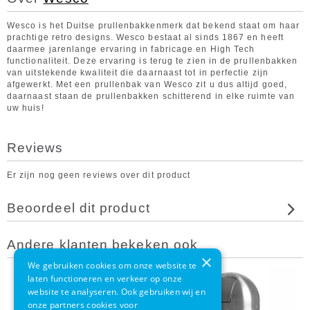
Wesco is het Duitse prullenbakkenmerk dat bekend staat om haar
prachtige retro designs. Wesco bestaat al sinds 1867 en heeft
daarmee jarenlange ervaring in fabricage en High Tech
functionaliteit. Deze ervaring is terug te zien in de prullenbakken
van uitstekende kwaliteit die daarnaast tot in perfectie zijn
afgewerkt. Met een prullenbak van Wesco zit u dus altijd goed,
daarnaast staan de prullenbakken schitterend in elke ruimte van
uw huis!
Reviews
Er zijn nog geen reviews over dit product
Beoordeel dit product
Andere klanten bekeken ook
×
We gebruiken cookies om onze website te
laten functioneren en verkeer op onze
website te analyseren. Ook gebruiken wij en
onze partners cookies voor