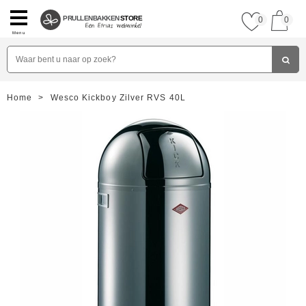
PRULLENBAKKEN
STORE
0
0
Menu
Home
>
Wesco Kickboy Zilver RVS 40L