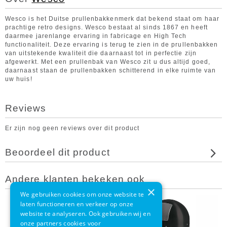
Wesco is het Duitse prullenbakkenmerk dat bekend staat om haar
prachtige retro designs. Wesco bestaat al sinds 1867 en heeft
daarmee jarenlange ervaring in fabricage en High Tech
functionaliteit. Deze ervaring is terug te zien in de prullenbakken
van uitstekende kwaliteit die daarnaast tot in perfectie zijn
afgewerkt. Met een prullenbak van Wesco zit u dus altijd goed,
daarnaast staan de prullenbakken schitterend in elke ruimte van
uw huis!
Reviews
Er zijn nog geen reviews over dit product
Beoordeel dit product
Andere klanten bekeken ook
×
We gebruiken cookies om onze website te
laten functioneren en verkeer op onze
website te analyseren. Ook gebruiken wij en
onze partners cookies voor