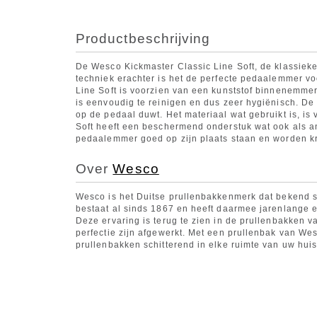
Productbeschrijving
De Wesco Kickmaster Classic Line Soft, de klassiek
techniek erachter is het de perfecte pedaalemmer vo
Line Soft is voorzien van een kunststof binnenemme
is eenvoudig te reinigen en dus zeer hygiënisch. De
op de pedaal duwt. Het materiaal wat gebruikt is, i
Soft heeft een beschermend onderstuk wat ook als anti
pedaalemmer goed op zijn plaats staan en worden k
Over
Wesco
Wesco is het Duitse prullenbakkenmerk dat bekend s
bestaat al sinds 1867 en heeft daarmee jarenlange er
Deze ervaring is terug te zien in de prullenbakken va
perfectie zijn afgewerkt. Met een prullenbak van Wes
prullenbakken schitterend in elke ruimte van uw huis