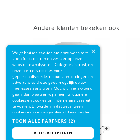
Andere klanten bekeken ook
×
We gebruiken cookies om onze website te
laten functioneren en verkeer op onze
website te analyseren. Ook gebruiken wij en
onze partners cookies voor
gepersonaliseerde inhoud, aanbiedingen en
advertenties die zo goed mogelijk op uw
interesses aansluiten. Mocht u niet akkoord
gaan, dan plaatsen wij alleen functionele
cookies en cookies om interne analyses uit
te voeren. Er worden in dat geval geen
cookies van derden geplaatst.
Lees verder
EKO Shell Bin Wit 18L
TOON ALLE PARTNERS
(2) →
+
€ 66,95
€ 55,95
ALLES ACCEPTEREN