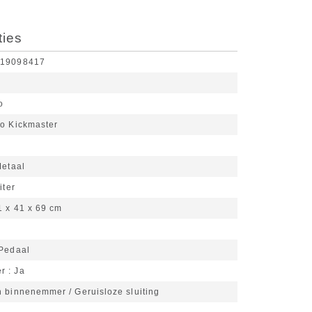
ties
519098417
o
o Kickmaster
etaal
iter
1 x 41 x 69 cm
Pedaal
er
Ja
n binnenemmer / Geruisloze sluiting