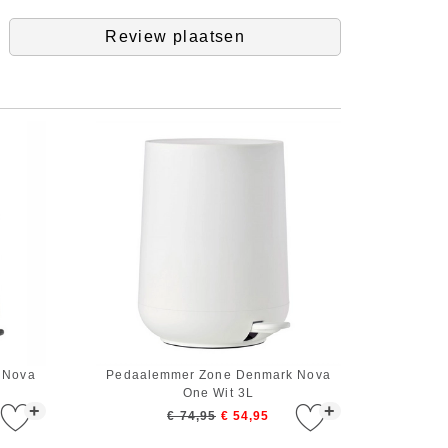
Review plaatsen
 Nova
Pedaalemmer Zone Denmark Nova
One Wit 3L
+
+
€ 74,95
€ 54,95