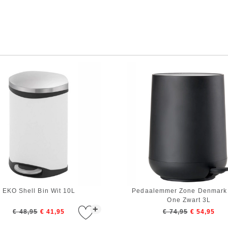
EKO Shell Bin Wit 10L
Pedaalemmer Zone Denmark
One Zwart 3L
+
€ 48,95
€ 41,95
€ 74,95
€ 54,95