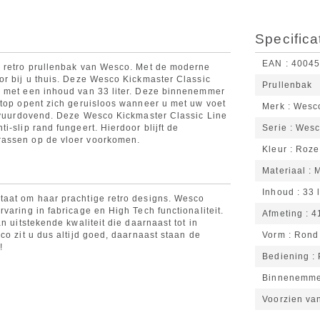
Specifica
EAN
4004
e retro prullenbak van Wesco. Met de moderne
or bij u thuis. Deze Wesco Kickmaster Classic
Prullenbak
r met een inhoud van 33 liter. Deze binnenemmer
 top opent zich geruisloos wanneer u met uw voet
Merk
Wesc
s vuurdovend. Deze Wesco Kickmaster Classic Line
-slip rand fungeert. Hierdoor blijft de
Serie
Wesc
rassen op de vloer voorkomen.
Kleur
Roze
Materiaal
M
Inhoud
33 l
taat om haar prachtige retro designs. Wesco
varing in fabricage en High Tech functionaliteit.
Afmeting
4
n uitstekende kwaliteit die daarnaast tot in
co zit u dus altijd goed, daarnaast staan de
Vorm
Rond
!
Bediening
Binnenemm
Voorzien va