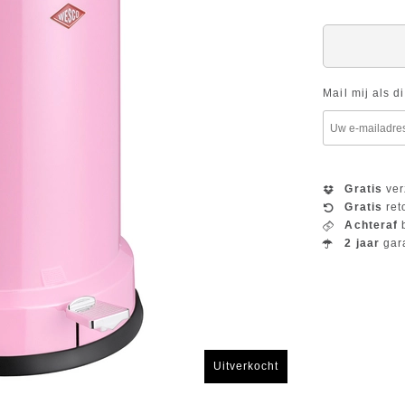
Mail mij als d
Gratis
ver
Gratis
ret
Achteraf
b
2 jaar
gar
Uitverkocht