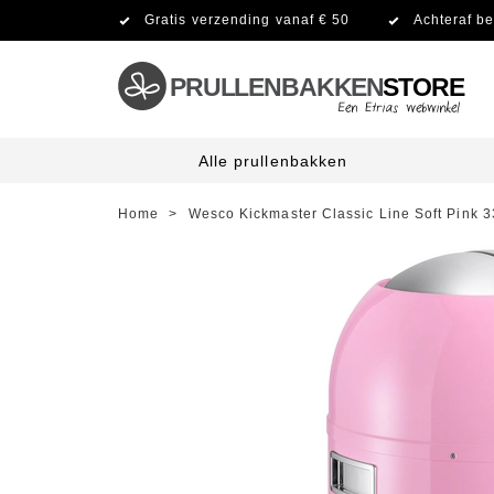
Gratis verzending vanaf € 50
Achteraf be
PRULLENBAKKEN
STORE
Alle prullenbakken
Home
>
Wesco Kickmaster Classic Line Soft Pink 