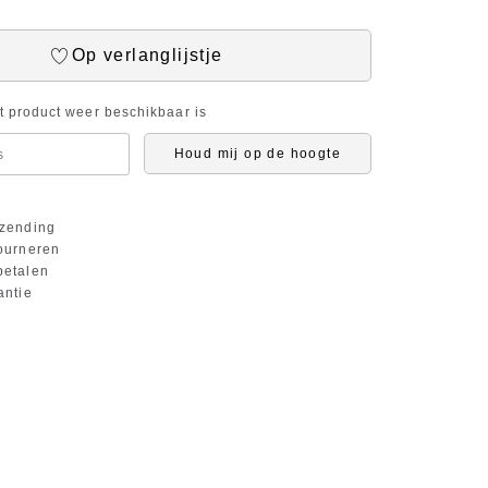
Op verlanglijstje
it product weer beschikbaar is
Houd mij op de hoogte
zending
ourneren
etalen
antie