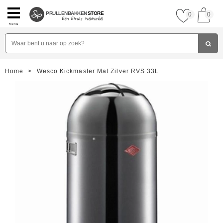
PRULLENBAKKEN
STORE
0
0
Menu
Home
>
Wesco Kickmaster Mat Zilver RVS 33L