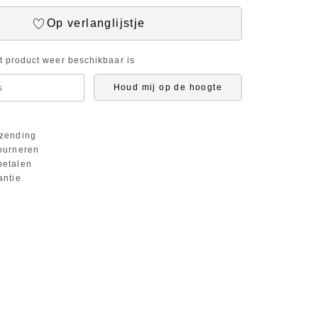
Op verlanglijstje
it product weer beschikbaar is
Houd mij op de hoogte
zending
ourneren
etalen
antie