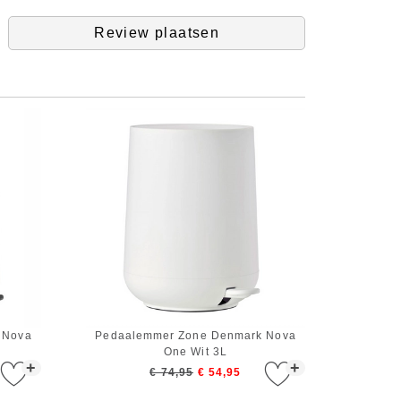
Review plaatsen
 Nova
Pedaalemmer Zone Denmark Nova
One Wit 3L
+
+
€ 74,95
€ 54,95