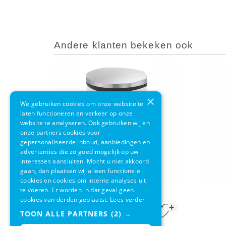
Andere klanten bekeken ook
×
We gebruiken cookies om onze website te
laten functioneren en verkeer op onze
website te analyseren. Ook gebruiken wij en
onze partners cookies voor
gepersonaliseerde inhoud, aanbiedingen en
advertenties die zo goed mogelijk op uw
interesses aansluiten. Mocht u niet akkoord
gaan, dan plaatsen wij alleen functionele
cookies en cookies om interne analyses uit
te voeren. Er worden in dat geval geen
EKO Shell Bin Wit 18L
cookies van derden geplaatst.
Lees verder
+
€ 66,95
€ 55,95
TOON ALLE PARTNERS
(2) →