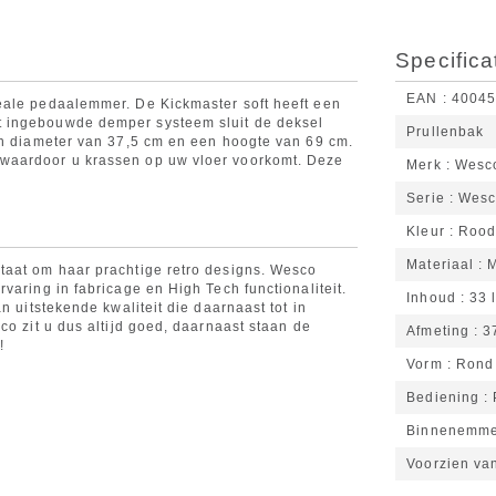
Specifica
EAN
4004
eale pedaalemmer. De Kickmaster soft heeft een
 ingebouwde demper systeem sluit de deksel
Prullenbak
en diameter van 37,5 cm en een hoogte van 69 cm.
waardoor u krassen op uw vloer voorkomt. Deze
Merk
Wesc
Serie
Wesc
Kleur
Roo
Materiaal
M
taat om haar prachtige retro designs. Wesco
varing in fabricage en High Tech functionaliteit.
Inhoud
33 l
n uitstekende kwaliteit die daarnaast tot in
co zit u dus altijd goed, daarnaast staan de
Afmeting
3
!
Vorm
Rond
Bediening
Binnenemm
Voorzien va