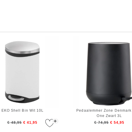
EKO Shell Bin Wit 10L
Pedaalemmer Zone Denmark
One Zwart 3L
+
€ 48,95
€ 41,95
€ 74,95
€ 54,95