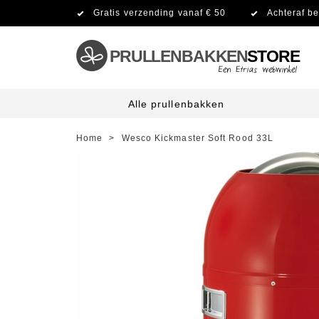
Gratis verzending vanaf € 50
Achteraf be
PRULLENBAKKEN
STORE
Alle prullenbakken
Home
>
Wesco Kickmaster Soft Rood 33L