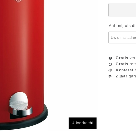
Mail mij als d
Gratis
ver
Gratis
ret
Achteraf
b
2 jaar
gar
Uitverkocht