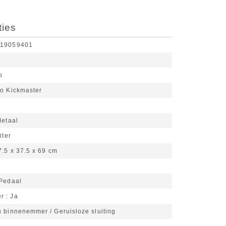
ties
519059401
o
o Kickmaster
d
etaal
iter
7.5 x 37.5 x 69 cm
Pedaal
er
Ja
n binnenemmer / Geruisloze sluiting