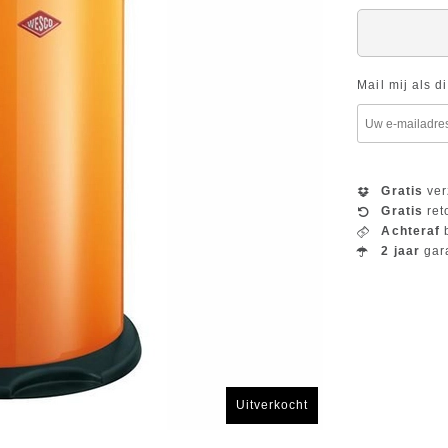
Mail mij als d
Gratis
ver
Gratis
ret
Achteraf
b
2 jaar
gar
Uitverkocht