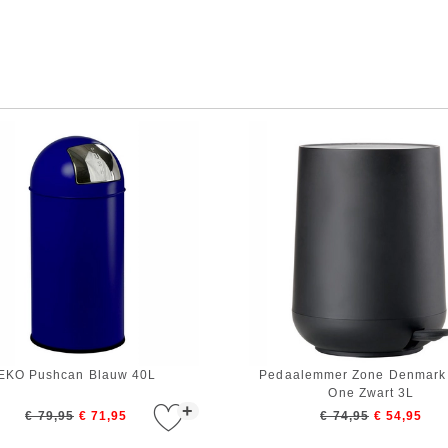
EKO Pushcan Blauw 40L
Pedaalemmer Zone Denmark
One Zwart 3L
+
€ 79,95
€ 71,95
€ 74,95
€ 54,95