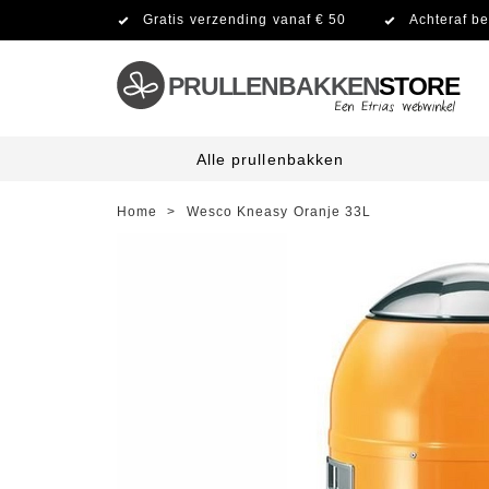
Gratis verzending vanaf € 50
Achteraf be
PRULLENBAKKEN
STORE
Alle prullenbakken
Home
>
Wesco Kneasy Oranje 33L