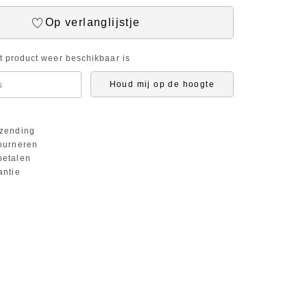
Op verlanglijstje
it product weer beschikbaar is
Houd mij op de hoogte
zending
ourneren
etalen
antie