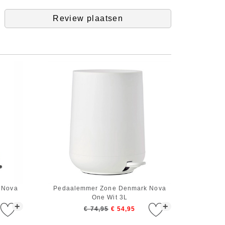
Review plaatsen
 Nova
Pedaalemmer Zone Denmark Nova
One Wit 3L
+
+
€ 74,95
€ 54,95