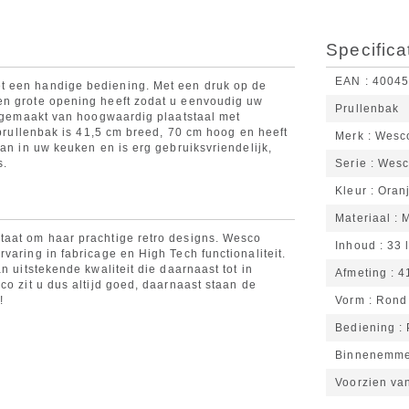
Specifica
EAN
4004
t een handige bediening. Met een druk op de
en grote opening heeft zodat u eenvoudig uw
Prullenbak
is gemaakt van hoogwaardig plaatstaal met
 prullenbak is 41,5 cm breed, 70 cm hoog en heeft
Merk
Wesc
aan in uw keuken en is erg gebruiksvriendelijk,
s.
Serie
Wesc
Kleur
Oran
Materiaal
M
taat om haar prachtige retro designs. Wesco
Inhoud
33 l
varing in fabricage en High Tech functionaliteit.
n uitstekende kwaliteit die daarnaast tot in
Afmeting
4
co zit u dus altijd goed, daarnaast staan de
!
Vorm
Rond
Bediening
Binnenemm
Voorzien va