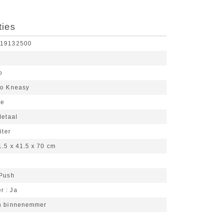
ties
519132500
o
o Kneasy
je
etaal
iter
1.5 x 41.5 x 70 cm
Push
er
Ja
n binnenemmer