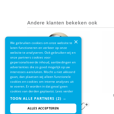
Andere klanten bekeken ook
×
We gebruiken cookies om onze website te
laten functioneren en verkeer op onze
website te analyseren. Ook gebruiken wij en
onze partners cookies voor
gepersonaliseerde inhoud, aanbiedingen en
advertenties die zo goed mogelijk op uw
interesses aansluiten. Mocht u niet akkoord
gaan, dan plaatsen wij alleen functionele
cookies en cookies om interne analyses uit
te voeren. Er worden in dat geval geen
cookies van derden geplaatst.
Lees verder
EKO Pushcan Crème 40L
TOON ALLE PARTNERS
(2) →
+
€ 79,95
€ 66,95
ALLES ACCEPTEREN