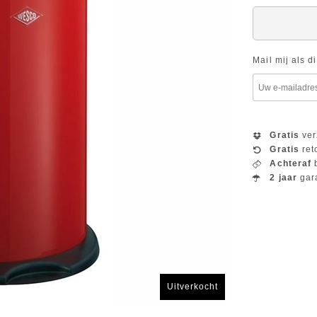
Mail mij als d
Gratis
ver
Gratis
ret
Achteraf
b
2 jaar
gar
Uitverkocht