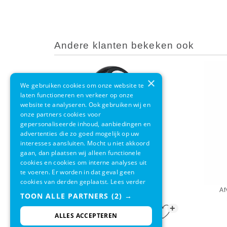
Andere klanten bekeken ook
×
We gebruiken cookies om onze website te
laten functioneren en verkeer op onze
website te analyseren. Ook gebruiken wij en
onze partners cookies voor
gepersonaliseerde inhoud, aanbiedingen en
advertenties die zo goed mogelijk op uw
interesses aansluiten. Mocht u niet akkoord
gaan, dan plaatsen wij alleen functionele
cookies en cookies om interne analyses uit
te voeren. Er worden in dat geval geen
cookies van derden geplaatst.
Lees verder
Afvalbak Met Pushdeksel En
Af
TOON ALLE PARTNERS
(2) →
Binnenemmer Rood 40L
+
€ 74,95
ALLES ACCEPTEREN