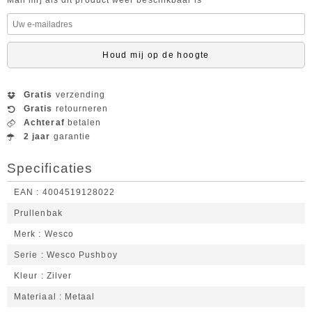
Mail mij als dit product weer beschikbaar is
Houd mij op de hoogte
Gratis
verzending
Gratis
retourneren
Achteraf
betalen
2 jaar
garantie
Specificaties
EAN
4004519128022
Prullenbak
Merk
Wesco
Serie
Wesco Pushboy
Kleur
Zilver
Materiaal
Metaal