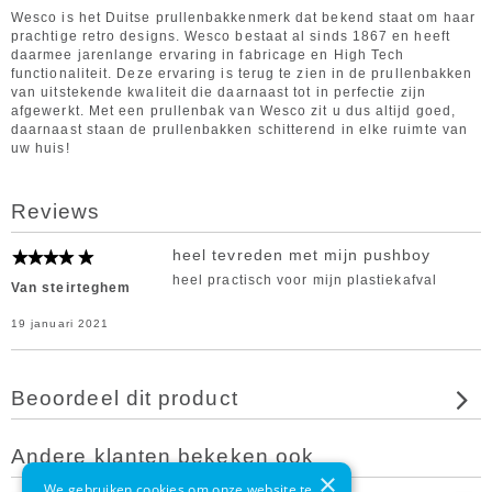
Wesco is het Duitse prullenbakkenmerk dat bekend staat om haar
prachtige retro designs. Wesco bestaat al sinds 1867 en heeft
daarmee jarenlange ervaring in fabricage en High Tech
functionaliteit. Deze ervaring is terug te zien in de prullenbakken
van uitstekende kwaliteit die daarnaast tot in perfectie zijn
afgewerkt. Met een prullenbak van Wesco zit u dus altijd goed,
daarnaast staan de prullenbakken schitterend in elke ruimte van
uw huis!
Reviews
heel tevreden met mijn pushboy
heel practisch voor mijn plastiekafval
Van steirteghem
19 januari 2021
Beoordeel dit product
Andere klanten bekeken ook
×
We gebruiken cookies om onze website te