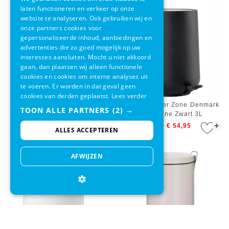
laten functioneren en verkeer op onze
website te analyseren. Ook gebruiken wij en
onze partners cookies voor
gepersonaliseerde inhoud, aanbiedingen en
advertenties die zo goed mogelijk op uw
interesses aansluiten. Mocht u niet akkoord
gaan, dan plaatsen wij alleen functionele
cookies en cookies om interne analyses uit
te voeren. Er worden in dat geval geen
cookies van derden geplaatst.
Lees verder
EKO Shell Bin Wit 10L
Pedaalemmer Zone Denmark
TOON ALLE PARTNERS
(2) →
Nova One Zwart 3L
+
+
€ 48,95
€ 41,95
€ 74,95
€ 54,95
ALLES ACCEPTEREN
AFWIJZEN