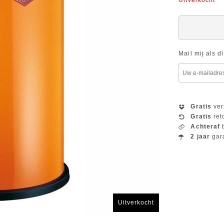
Uitverkocht
Mail mij als d
Gratis
ver
Gratis
ret
Achteraf
b
2 jaar
gar
Uitverkocht