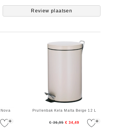
Review plaatsen
 Nova
Prullenbak Kela Malta Beige 12 L
+
+
€ 36,95
€ 34,49