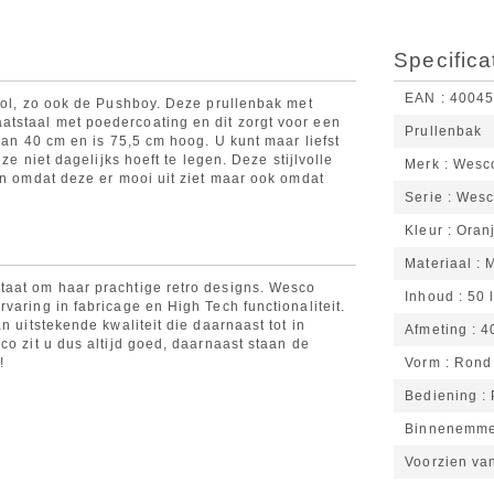
Specifica
EAN
4004
lvol, zo ook de Pushboy. Deze prullenbak met
tstaal met poedercoating en dit zorgt voor een
Prullenbak
van 40 cm en is 75,5 cm hoog. U kunt maar liefst
ze niet dagelijks hoeft te legen. Deze stijlvolle
Merk
Wesc
en omdat deze er mooi uit ziet maar ook omdat
Serie
Wesc
Kleur
Oran
Materiaal
M
taat om haar prachtige retro designs. Wesco
Inhoud
50 l
varing in fabricage en High Tech functionaliteit.
n uitstekende kwaliteit die daarnaast tot in
Afmeting
4
co zit u dus altijd goed, daarnaast staan de
!
Vorm
Rond
Bediening
Binnenemm
Voorzien va