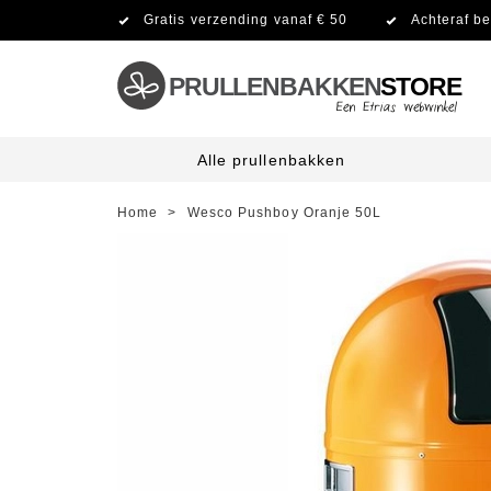
Gratis verzending vanaf € 50
Achteraf be
PRULLENBAKKEN
STORE
Alle prullenbakken
Home
>
Wesco Pushboy Oranje 50L