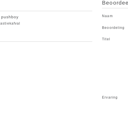
Beoordeel
Naam
n pushboy
lastiekafval
Beoordeling
Titel
Ervaring