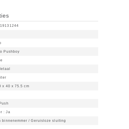
ties
519131244
o
o Pushboy
je
etaal
iter
0 x 40 x 75.5 cm
Push
er
Ja
n binnenemmer / Geruisloze sluiting