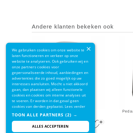
Andere klanten bekeken ook
×
We gebruiken cookies om onze website te
laten functioneren en verkeer op onze
website te analyseren. Ook gebruiken wij en
onze partners cookies voor
gepersonaliseerde inhoud, aanbiedingen en
advertenties die zo goed mogelijk op uw
interesses aansluiten. Mocht u niet akkoord
gaan, dan plaatsen wij alleen functionele
cookies en cookies om interne analyses uit
te voeren. Er worden in dat geval geen
cookies van derden geplaatst.
Lees verder
EKO Shell Bin Wit 10L
Peda
TOON ALLE PARTNERS
(2) →
+
€ 48,95
€ 41,95
ALLES ACCEPTEREN