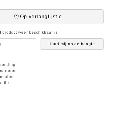
Op verlanglijstje
it product weer beschikbaar is
Houd mij op de hoogte
zending
ourneren
etalen
antie