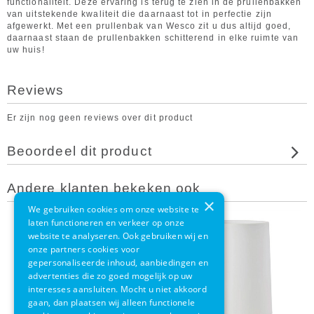
functionaliteit. Deze ervaring is terug te zien in de prullenbakken
van uitstekende kwaliteit die daarnaast tot in perfectie zijn
afgewerkt. Met een prullenbak van Wesco zit u dus altijd goed,
daarnaast staan de prullenbakken schitterend in elke ruimte van
uw huis!
Reviews
Er zijn nog geen reviews over dit product
Beoordeel dit product
Andere klanten bekeken ook
×
We gebruiken cookies om onze website te
laten functioneren en verkeer op onze
website te analyseren. Ook gebruiken wij en
onze partners cookies voor
gepersonaliseerde inhoud, aanbiedingen en
advertenties die zo goed mogelijk op uw
interesses aansluiten. Mocht u niet akkoord
gaan, dan plaatsen wij alleen functionele