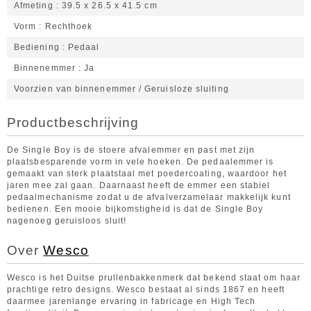
Afmeting
39.5 x 26.5 x 41.5 cm
Vorm
Rechthoek
Bediening
Pedaal
Binnenemmer
Ja
Voorzien van binnenemmer / Geruisloze sluiting
Productbeschrijving
De Single Boy is de stoere afvalemmer en past met zijn
plaatsbesparende vorm in vele hoeken. De pedaalemmer is
gemaakt van sterk plaatstaal met poedercoating, waardoor het
jaren mee zal gaan. Daarnaast heeft de emmer een stabiel
pedaalmechanisme zodat u de afvalverzamelaar makkelijk kunt
bedienen. Een mooie bijkomstigheid is dat de Single Boy
nagenoeg geruisloos sluit!
Over
Wesco
Wesco is het Duitse prullenbakkenmerk dat bekend staat om haar
prachtige retro designs. Wesco bestaat al sinds 1867 en heeft
daarmee jarenlange ervaring in fabricage en High Tech