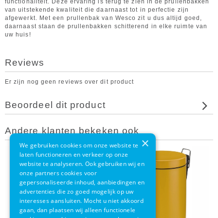
functionaliteit. Deze ervaring is terug te zien in de prullenbakken
van uitstekende kwaliteit die daarnaast tot in perfectie zijn
afgewerkt. Met een prullenbak van Wesco zit u dus altijd goed,
daarnaast staan de prullenbakken schitterend in elke ruimte van
uw huis!
Reviews
Er zijn nog geen reviews over dit product
Beoordeel dit product
Andere klanten bekeken ook
×
We gebruiken cookies om onze website te
laten functioneren en verkeer op onze
website te analyseren. Ook gebruiken wij en
onze partners cookies voor
gepersonaliseerde inhoud, aanbiedingen en
advertenties die zo goed mogelijk op uw
interesses aansluiten. Mocht u niet akkoord
gaan, dan plaatsen wij alleen functionele