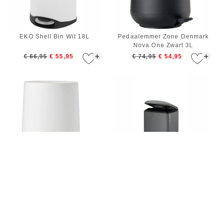
EKO Shell Bin Wit 18L
Pedaalemmer Zone Denmark
Nova One Zwart 3L
+
+
€ 66,95
€ 55,95
€ 74,95
€ 54,95
Pedaalemmer Zone Denmark
Prullenbak Kela Davino met
Nova One Wit 3L
Pedaal Grijs 12 liter
+
+
€ 74,95
€ 54,95
€ 64,95
€ 59,95