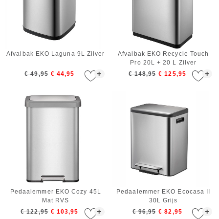
Afvalbak EKO Laguna 9L Zilver
Afvalbak EKO Recycle Touch
Pro 20L + 20 L Zilver
+
+
€ 49,95
€ 44,95
€ 148,95
€ 125,95
Pedaalemmer EKO Cozy 45L
Pedaalemmer EKO Ecocasa II
Mat RVS
30L Grijs
+
+
€ 122,95
€ 103,95
€ 96,95
€ 82,95