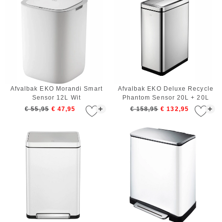
Afvalbak EKO Morandi Smart
Afvalbak EKO Deluxe Recycle
Sensor 12L Wit
Phantom Sensor 20L + 20L
Zilver
+
+
€ 55,95
€ 47,95
€ 158,95
€ 132,95