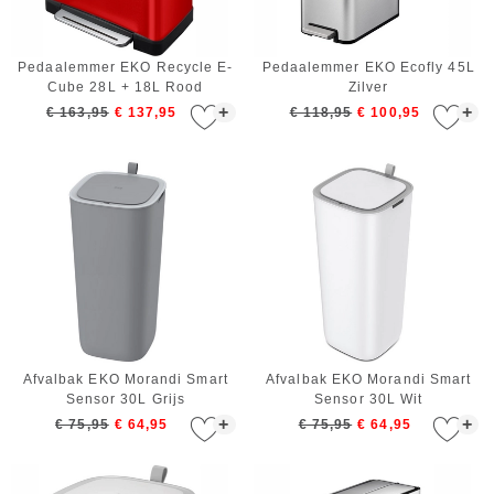
Pedaalemmer EKO Recycle E-
Pedaalemmer EKO Ecofly 45L
Cube 28L + 18L Rood
Zilver
+
+
€ 163,95
€ 137,95
€ 118,95
€ 100,95
Afvalbak EKO Morandi Smart
Afvalbak EKO Morandi Smart
Sensor 30L Grijs
Sensor 30L Wit
+
+
€ 75,95
€ 64,95
€ 75,95
€ 64,95