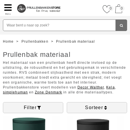
PRULLENBAKKEN
STORE
0
0
Menu
Home
>
Prullenbakken
>
Prullenbak materiaal
Prullenbak materiaal
Het materiaal van een prullenbak heeft directe invloed op de
uitstraling, de robuustheid en het gebruiksgemak in verschillende
ruimtes. RVS combineert slijtvastheid met een strak, modern
voorkomen; metaal biedt extra gewicht en stevigheid; riet voegt
een organische, warme toets toe aan het interieur.
Prullenbakkenstore voert modellen van
Decor Walther
,
Kela
,
simplehuman
en
Zone Denmark
in alle drie materiaaltypes.
Filter
Sorteer