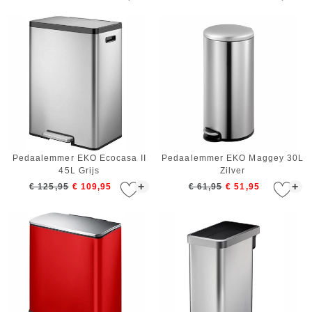
Pedaalemmer EKO Ecocasa II
Pedaalemmer EKO Maggey 30L
45L Grijs
Zilver
+
+
€ 125,95
€ 109,95
€ 61,95
€ 51,95