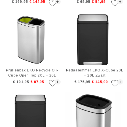
Zilver
+
+
€ 169,95
€ 144,95
€ 65,95
€ 54,95
Prullenbak EKO Recycle Oli-
Pedaalemmer EKO X-Cube 20L
Cube Open Top 20L + 20L
+ 20L Zwart
Zilver
+
+
€ 101,95
€ 87,95
€ 175,95
€ 145,00