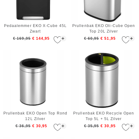
Pedaalemmer EKO X-Cube 45L
Prullenbak EKO Oli-Cube Open
Zwart
Top 20L Zilver
+
+
€ 169,95
€ 144,95
€ 60,95
€ 51,95
Prullenbak EKO Open Top Rond
Prullenbak EKO Recycle Open
12L Zilver
Top 5L + 5L Zilver
+
+
€ 36,95
€ 30,95
€ 35,95
€ 30,95