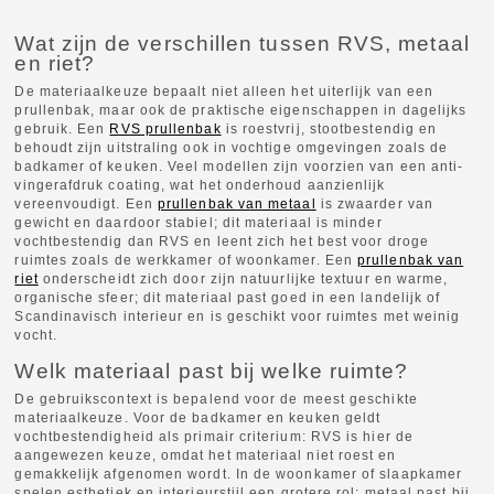
Wat zijn de verschillen tussen RVS, metaal
en riet?
De materiaalkeuze bepaalt niet alleen het uiterlijk van een
prullenbak, maar ook de praktische eigenschappen in dagelijks
gebruik. Een
RVS prullenbak
is roestvrij, stootbestendig en
behoudt zijn uitstraling ook in vochtige omgevingen zoals de
badkamer of keuken. Veel modellen zijn voorzien van een anti-
vingerafdruk coating, wat het onderhoud aanzienlijk
vereenvoudigt. Een
prullenbak van metaal
is zwaarder van
gewicht en daardoor stabiel; dit materiaal is minder
vochtbestendig dan RVS en leent zich het best voor droge
ruimtes zoals de werkkamer of woonkamer. Een
prullenbak van
riet
onderscheidt zich door zijn natuurlijke textuur en warme,
organische sfeer; dit materiaal past goed in een landelijk of
Scandinavisch interieur en is geschikt voor ruimtes met weinig
vocht.
Welk materiaal past bij welke ruimte?
De gebruikscontext is bepalend voor de meest geschikte
materiaalkeuze. Voor de badkamer en keuken geldt
vochtbestendigheid als primair criterium: RVS is hier de
aangewezen keuze, omdat het materiaal niet roest en
gemakkelijk afgenomen wordt. In de woonkamer of slaapkamer
spelen esthetiek en interieurstijl een grotere rol: metaal past bij