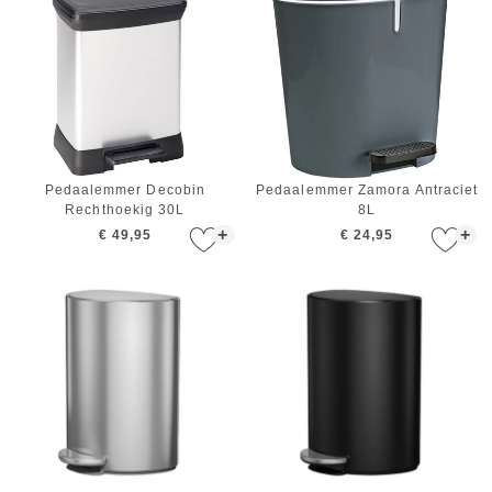
Pedaalemmer Decobin
Pedaalemmer Zamora Antraciet
Rechthoekig 30L
8L
+
+
€ 49,95
€ 24,95