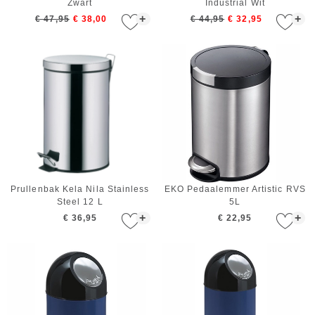
Zwart
Industrial Wit
+
+
€ 47,95
€ 38,00
€ 44,95
€ 32,95
Prullenbak Kela Nila Stainless
EKO Pedaalemmer Artistic RVS
Steel 12 L
5L
+
+
€ 36,95
€ 22,95