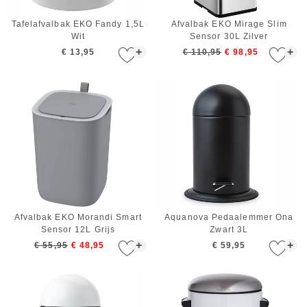
Tafelafvalbak EKO Fandy 1,5L
Afvalbak EKO Mirage Slim
Wit
Sensor 30L Zilver
+
+
€ 13,95
€ 110,95
€ 98,95
Afvalbak EKO Morandi Smart
Aquanova Pedaalemmer Ona
Sensor 12L Grijs
Zwart 3L
+
+
€ 55,95
€ 48,95
€ 59,95