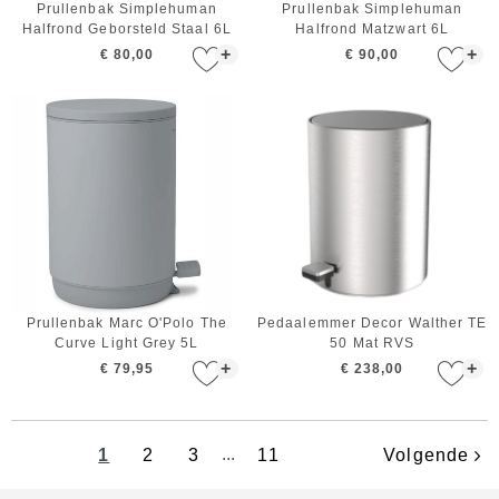
Prullenbak Simplehuman
Prullenbak Simplehuman
Halfrond Geborsteld Staal 6L
Halfrond Matzwart 6L
+
+
€ 80,00
€ 90,00
Prullenbak Marc O'Polo The
Pedaalemmer Decor Walther TE
Curve Light Grey 5L
50 Mat RVS
+
+
€ 79,95
€ 238,00
1
2
3
...
11
Volgende