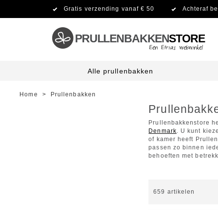
Gratis verzending vanaf € 50
Achteraf be
PRULLENBAKKEN
STORE
Alle prullenbakken
Home
>
Prullenbakken
Prullenbakk
Prullenbakkenstore h
Denmark
. U kunt kiez
of kamer heeft Prull
passen zo binnen iede
behoeften met betrekk
659
artikelen