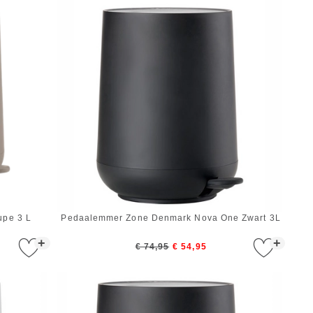
upe 3 L
Pedaalemmer Zone Denmark Nova One Zwart 3L
+
+
€ 74,95
€ 54,95