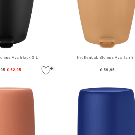
lomus Ava Black 3 L
Prullenbak Blomus Ava Tan 3
+
,95
€ 52,95
€ 59,95