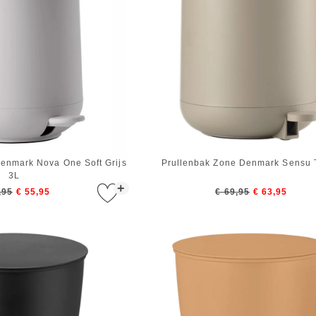
nmark Nova One Soft Grijs
Prullenbak Zone Denmark Sensu 
3L
+
,95
€ 55,95
€ 69,95
€ 63,95